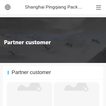
Shanghai Pingqiang Packaging Machinery Co., Ltd.
中文
English
Partner customer